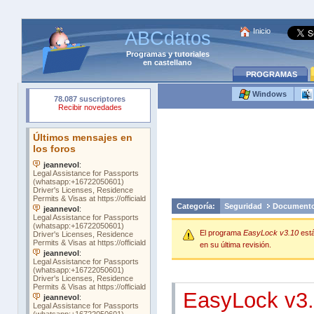
Inicio
ABCdatos
Programas
y
tutoriales
en castellano
PROGRAMAS
Windows
Categoría:
Seguridad
Document
El programa
EasyLock v3.10
est
en su última revisión.
EasyLock v3