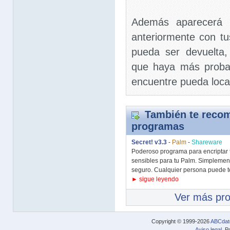
Además aparecerá u
anteriormente con t
pueda ser devuelta,
que haya más probab
encuentre pueda local
También te recom
programas
Secret! v3.3
-
Palm
-
Shareware
Poderoso programa para encriptar 
sensibles para tu Palm. Simplemen
seguro. Cualquier persona puede te
► sigue leyendo
Ver más pr
Copyright © 1999-2026
ABCdat
Aviso legal
. P