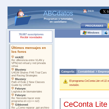
Inicio
ABCdatos
Programas
y
tutoriales
en castellano
PROGRAMAS
Windows
Categoría:
Contabilidad
Empres
El programa
CeConta Lite v4.11
e
revisión.
CeConta Lite