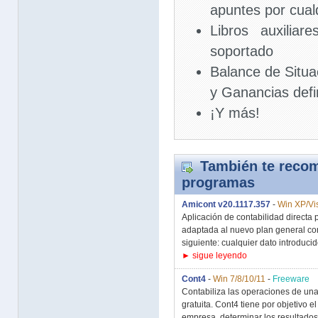
apuntes por cual
Libros auxilia
soportado
Balance de Situa
y Ganancias defi
¡Y más!
También te recom
programas
Amicont v20.1117.357
-
Win XP/Vis
Aplicación de contabilidad direct
adaptada al nuevo plan general con
siguiente: cualquier dato introducido
► sigue leyendo
Cont4
-
Win 7/8/10/11
-
Freeware
Contabiliza las operaciones de un
gratuita. Cont4 tiene por objetivo e
empresa, determinar los resultados