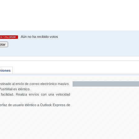
Aún no ha recibido votos
niones
stinado al envío de correo electrónico masivo.
shMail es idéntico.
 facilidad. Realiza envíos con una velocidad
terfaz de usuario idéntico a Outlook Express de