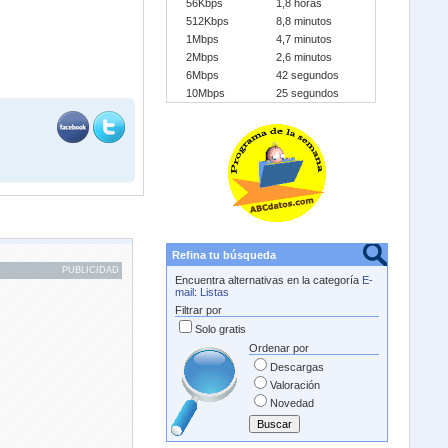
56Kbps
1,8 horas
512Kbps
8,8 minutos
1Mbps
4,7 minutos
2Mbps
2,6 minutos
6Mbps
42 segundos
10Mbps
25 segundos
Refina tu búsqueda
PUBLICIDAD
Encuentra alternativas en la categoría
E-
mail
:
Listas
Filtrar por
Solo gratis
Ordenar por
Descargas
Valoración
Novedad