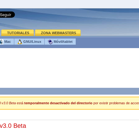
TUTORIALES
ZONA WEBMASTERS
Mac
GNU/Linux
Móvil/tablet
 v3.0 Beta
está
temporalmente desactivado del directorio
por existir problemas de acceso
v3.0 Beta