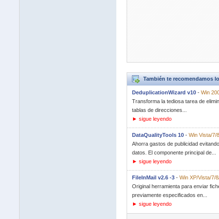
También te recomendamos lo
DeduplicationWizard v10
-
Win 200
Transforma la tediosa tarea de elimi
tablas de direcciones...
► sigue leyendo
DataQualityTools 10
-
Win Vista/7/
Ahorra gastos de publicidad evitand
datos. El componente principal de...
► sigue leyendo
FileInMail v2.6 -3
-
Win XP/Vista/7/8
Original herramienta para enviar fich
previamente especificados en...
► sigue leyendo