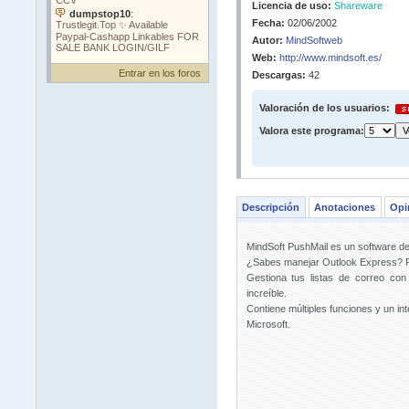
Licencia de uso:
Shareware
Fecha:
02/06/2002
Autor:
MindSoftweb
Web:
http://www.mindsoft.es/
Entrar en los foros
Descargas:
42
Valoración de los usuarios:
Valora este programa:
Descripción
Anotaciones
Opi
MindSoft PushMail es un software de
¿Sabes manejar Outlook Express? Pu
Gestiona tus listas de correo con
increíble.
Contiene múltiples funciones y un in
Microsoft.