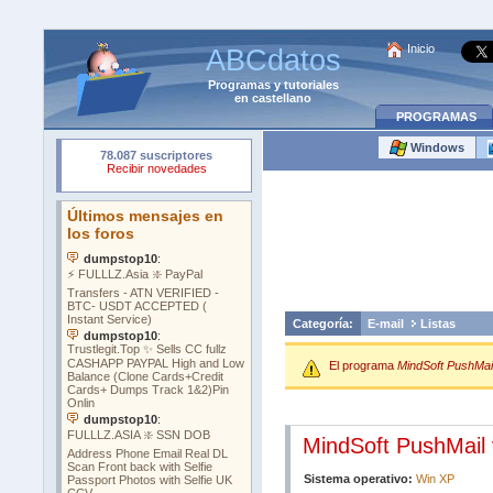
Inicio
ABCdatos
Programas
y
tutoriales
en castellano
PROGRAMAS
Windows
Categoría:
E-mail
Listas
El programa
MindSoft PushMail
MindSoft PushMail 
Sistema operativo:
Win XP