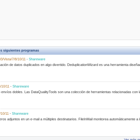
s siguientes programas
3/Vista/7/8/10/11
-
Shareware
nación de datos duplicados en algo divertido. DeduplicationWizard es una herramienta diseña
8/10/11
-
Shareware
o envíos dobles. Las DataQualityTools son una colección de herramientas relacionadas con l
/10/11
-
Shareware
eros adjuntos en un e-mail a múltiples destinatarios. FileInMail monitorea automáticamente a
Ver más p