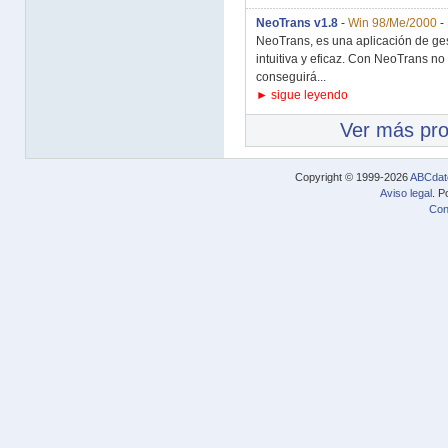
NeoTrans v1.8
-
Win 98/Me/2000
-
NeoTrans, es una aplicación de ges
intuitiva y eficaz. Con NeoTrans n
conseguirá...
► sigue leyendo
Ver más pr
Copyright © 1999-2026
ABCdat
Aviso legal
. P
Con