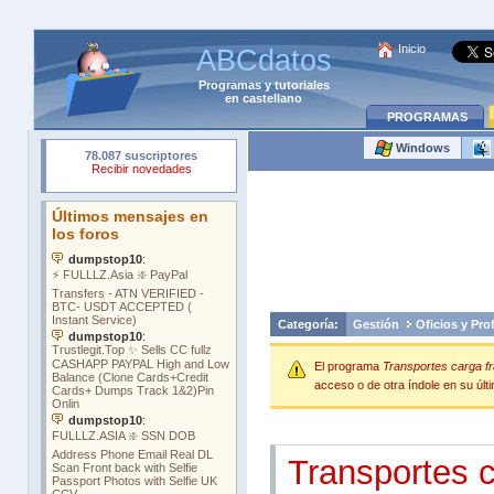
Inicio
ABCdatos
Programas
y
tutoriales
en castellano
PROGRAMAS
Windows
Categoría:
Gestión
Oficios y Pro
El programa
Transportes carga f
acceso o de otra índole en su últi
Transportes 