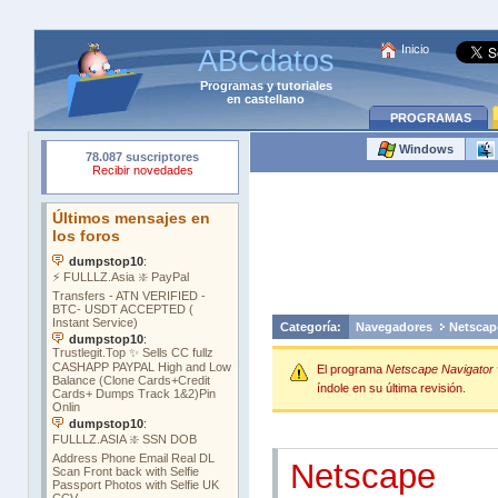
Inicio
ABCdatos
Programas
y
tutoriales
en castellano
PROGRAMAS
Windows
Categoría:
Navegadores
Netscap
El programa
Netscape Navigator 
índole en su última revisión.
Netscape