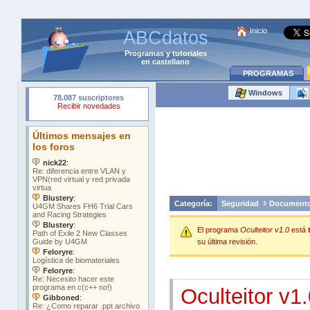
Inicio
ABCdatos
Programas
y
tutoriales
en castellano
PROGRAMAS
Windows
Categoría:
Seguridad
Document
El programa
Oculteitor v1.0
está
su última revisión.
Oculteitor v1