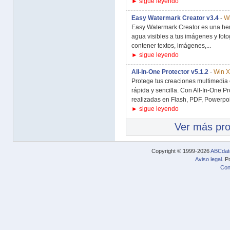
► sigue leyendo
Easy Watermark Creator v3.4
-
Wi
Easy Watermark Creator es una her
agua visibles a tus imágenes y fot
contener textos, imágenes,...
► sigue leyendo
All-In-One Protector v5.1.2
-
Win X
Protege tus creaciones multimedia c
rápida y sencilla. Con All-In-One P
realizadas en Flash, PDF, Powerpoin
► sigue leyendo
Ver más pr
Copyright © 1999-2026
ABCdat
Aviso legal
. P
Con