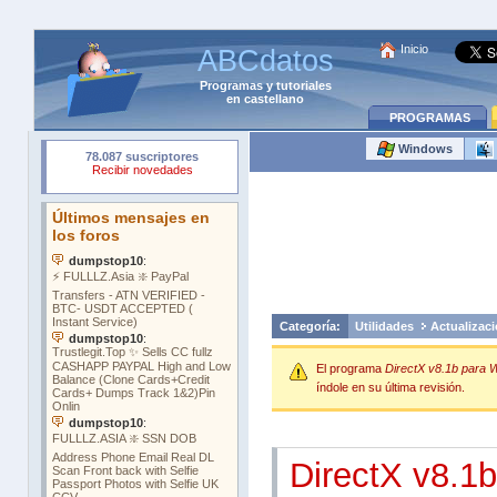
Inicio
ABCdatos
Programas
y
tutoriales
en castellano
PROGRAMAS
Windows
Categoría:
Utilidades
Actualizac
El programa
DirectX v8.1b para 
índole en su última revisión.
DirectX v8.1b