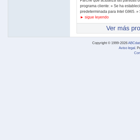
Parche que actualiza las partidas de
programa cliente: » Se ha establec
predeterminada para Intel G965. » 
► sigue leyendo
Ver más pr
Copyright © 1999-2026
ABCdat
Aviso legal
. P
Con