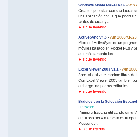
Windows Movie Maker v2.6
-
Win 
Crea tus películas como si fueras 
una aplicación con la que podrás h
fáciles de crear y a...
► sigue leyendo
ActiveSync v4.5
-
Win 2000/XP/2
Microsoft ActiveSync es un program
móviles basado en Pocket PCs y Sm
automáticamente los...
► sigue leyendo
Excel Viewer 2003 v1.1
-
Win 200
Abre, visualiza e imprime libros de 
Con Excel Viewer 2003 también pue
embargo, no podrás editar los...
► sigue leyendo
Buddies con la Selección Españo
Freeware
¡Anima a España utilizando en tu M
orgulloso del 4 a 0? esta es tu opo
Messenger...
► sigue leyendo