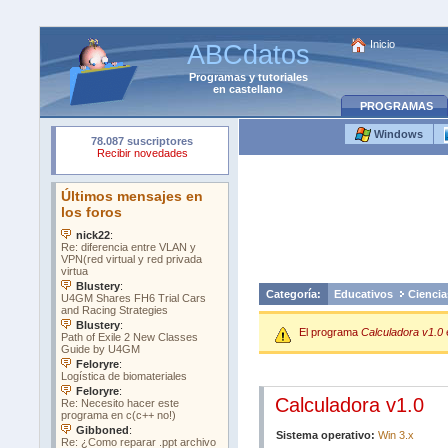
Inicio
ABCdatos
Programas
y
tutoriales
en castellano
PROGRAMAS
Windows
Categoría:
Educativos
Ciencia
El programa
Calculadora v1.0
Calculadora v1.0
Sistema operativo:
Win 3.x