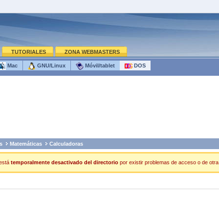
TUTORIALES
ZONA WEBMASTERS
Mac
GNU/Linux
Móvil/tablet
DOS
s
Matemáticas
Calculadoras
está
temporalmente desactivado del directorio
por existir problemas de acceso o de otra 