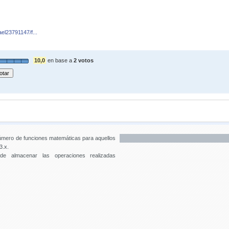
ael23791147/f...
10,0
en base a
2 votos
número de funciones matemáticas para aquellos
3.x.
 de almacenar las operaciones realizadas