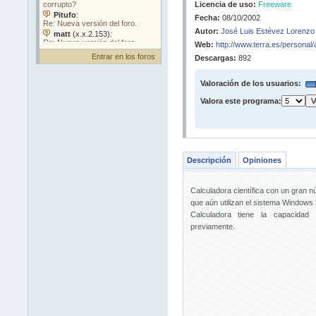
Licencia de uso:
Freeware
Fecha:
08/10/2002
Autor:
José Luis Estévez Lorenzo
Web:
http://www.terra.es/personal/
Entrar en los foros
Descargas:
892
Valoración de los usuarios:
Valora este programa:
Descripción
Opiniones
Calculadora científica con un gran 
que aún utilizan el sistema Windows 
Calculadora tiene la capacidad
previamente.