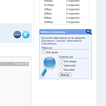
56Kbps
3 segundos
512Kbps
0 segundos
1Mbps
0 segundos
2Mbps
0 segundos
6Mbps
0 segundos
10Mbps
0 segundos
Refina tu búsqueda
Encuentra alternativas en la categoría
Educativos
:
Ciencias
:
Matemáticas
:
Calculadoras
Filtrar por
Solo gratis
Ordenar por
Descargas
PUBLICIDAD
Valoración
Novedad