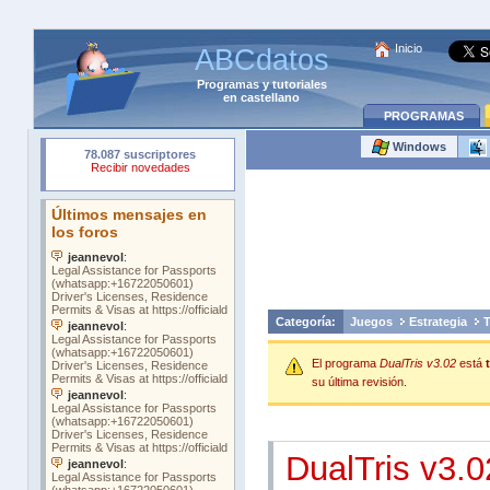
Inicio
ABCdatos
Programas
y
tutoriales
en castellano
PROGRAMAS
Windows
Categoría:
Juegos
Estrategia
T
El programa
DualTris v3.02
está
su última revisión.
DualTris v3.0