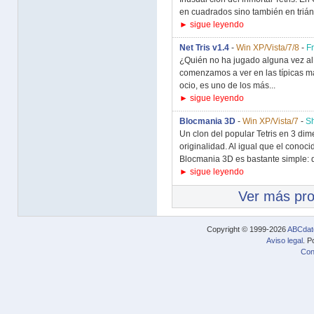
en cuadrados sino también en triáng
► sigue leyendo
Net Tris v1.4
-
Win XP/Vista/7/8
-
F
¿Quién no ha jugado alguna vez al 
comenzamos a ver en las típicas m
ocio, es uno de los más...
► sigue leyendo
Blocmania 3D
-
Win XP/Vista/7
-
S
Un clon del popular Tetris en 3 di
originalidad. Al igual que el conocid
Blocmania 3D es bastante simple: d
► sigue leyendo
Ver más pr
Copyright © 1999-2026
ABCdat
Aviso legal
. P
Con