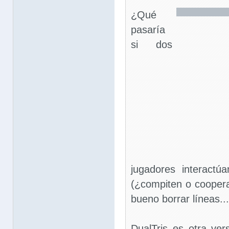
¿Qué
pasaría
si dos
jugadores interactú
(¿compiten o coopera
bueno borrar líneas...
DualTris es otra ver