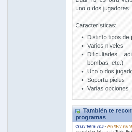
uno o dos jugadores.
Características:
Distinto tipos de
Varios niveles
Dificultades a
bombas, etc.)
Uno o dos jugad
Soporta pieles
Varias opciones
También te recom
programas
Crazy Tetris v2.3
-
Win XP/Vista/7/
Inusual clon del inmortal Tetris. En