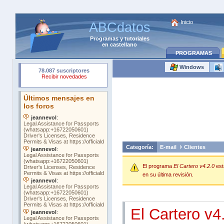
Inicio
ABCdatos
Programas
y
tutoriales
en castellano
PROGRAMAS
Windows
Categoría:
E-mail
Clientes
El programa
El Cartero v4.2.0
es
en su última revisión.
El Cartero v4