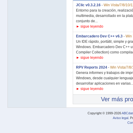
JClic v0.3.2.16
-
Win Vista/7/8/10/1
Entorno para la creación, realizaci
multimedia, desarrollado en la plat
conjunto de...
► sigue leyendo
Embarcadero Dev C++ v6.3
-
Win 
Un IDE rápido, portátil, simple y gr
Windows. Embarcadero Dev C++ ut
Compiler Collection) como compilad
► sigue leyendo
RPV Reports 2024
-
Win Vista/7/8/
Genera informes y trabajos de impre
Windows, desde cualquier lenguaje
desarrollar aplicaciones en varias..
► sigue leyendo
Ver más pr
Copyright © 1999-2026
ABCdat
Aviso legal
. P
Con