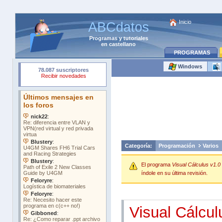
Inicio
ABCdatos
Programas
y
tutoriales
en castellano
PROGRAMAS
Windows
Categoría:
Programación
Varios
El programa
Visual Cálculus v1.0
índole en su última revisión.
Visual Cálcul