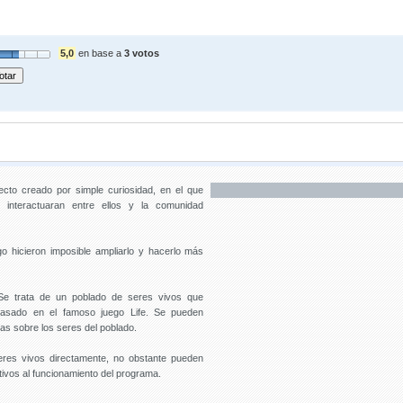
5,0
en base a
3 votos
cto creado por simple curiosidad, en el que
 interactuaran entre ellos y la comunidad
go hicieron imposible ampliarlo y hacerlo más
e trata de un poblado de seres vivos que
basado en el famoso juego Life. Se pueden
as sobre los seres del poblado.
eres vivos directamente, no obstante pueden
ivos al funcionamiento del programa.