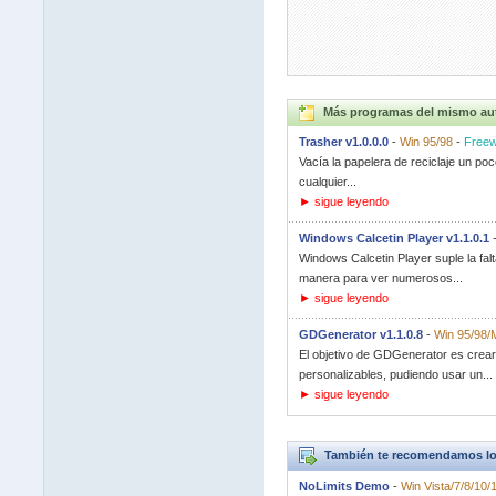
Más programas del mismo au
Trasher v1.0.0.0
-
Win 95/98
-
Freew
Vacía la papelera de reciclaje un p
cualquier...
► sigue leyendo
Windows Calcetin Player v1.1.0.1
Windows Calcetin Player suple la fal
manera para ver numerosos...
► sigue leyendo
GDGenerator v1.1.0.8
-
Win 95/98/
El objetivo de GDGenerator es crear 
personalizables, pudiendo usar un...
► sigue leyendo
También te recomendamos lo
NoLimits Demo
-
Win Vista/7/8/10/