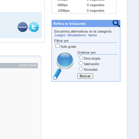
6Mbps
0 segundos
10Mbps
0 segundos
Refina tu búsqueda
Encuentra alternativas en la categoría
Juegos
:
Simuladores
:
Varios
Filtrar por
Solo gratis
Ordenar por
Descargas
Valoración
PUBLICIDAD
Novedad