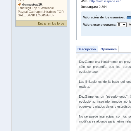
Web:
http://kwh.iespana.es/
Descargas:
2.364
Valoración de los usuarios:
Entrar en los foros
Valora este programa:
Descripción
Opiniones
DezGame era inicialmente un proye
sólo se pretendía que los seres
evolucionase.
Las limitaciones de la base del jue
realista.
DezGame es un "pseudo-juego". S
evoluciona, inspirado aunque no 
observar variados datos y estadístic
No se puede interactuar con los s
modificarse algunos parámetros relat