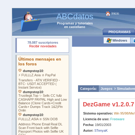
Inicio
ABCdatos
Programas
y
tutoriales
en castellano
PROGRAMAS
Windows
Categoría:
Juegos
Simuladore
DezGame v1.2.0.7
Sistema operativo:
Win 95/98/Me
Licencia de uso:
Freeware
Fecha:
19/01/2003
Autor:
STenyaK