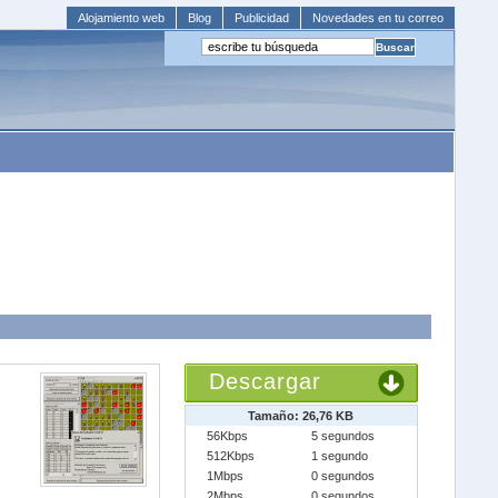
Alojamiento web
Blog
Publicidad
Novedades en tu correo
Descargar
Tamaño: 26,76 KB
56Kbps
5 segundos
512Kbps
1 segundo
1Mbps
0 segundos
2Mbps
0 segundos