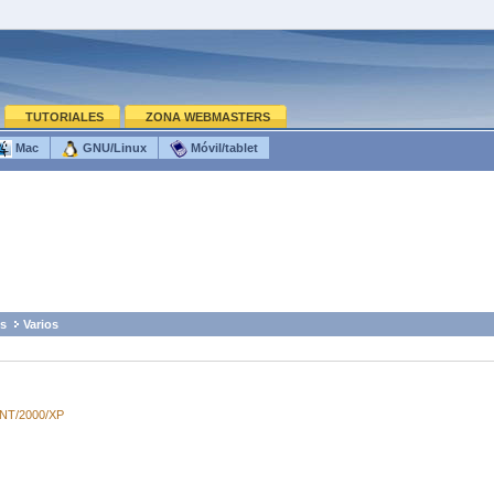
TUTORIALES
ZONA WEBMASTERS
Mac
GNU/Linux
Móvil/tablet
s
Varios
/NT/2000/XP