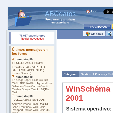
Inicio
ABCdatos
Programas
y
tutoriales
en castellano
PROGRAMAS
Windows
Categoría:
Gestión
Oficios y Pro
WinSchéma
2001
Sistema operativo: