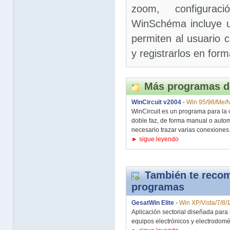
zoom, configurac
WinSchéma incluye u
permiten al usuario 
y registrarlos en form
Más programas d
WinCircuit v2004
-
Win 95/98/Me/
WinCircuit es un programa para la 
doble faz, de forma manual o auto
necesario trazar varias conexiones.
► sigue leyendo
También te recom
programas
GesatWin Elite
-
Win XP/Vista/7/8/
Aplicación sectorial diseñada para 
equipos electrónicos y electrodomést