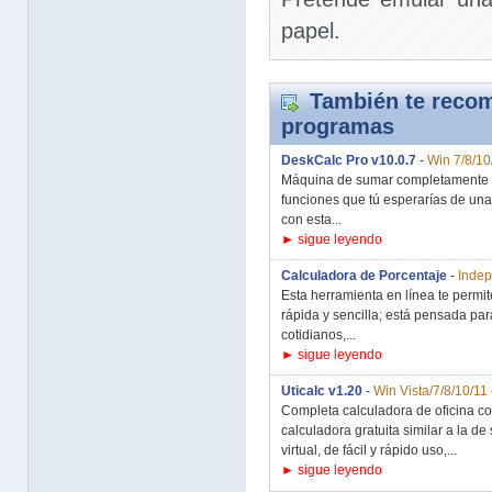
papel.
También te recom
programas
DeskCalc Pro v10.0.7
-
Win 7/8/10
Máquina de sumar completamente fu
funciones que tú esperarías de un
con esta...
► sigue leyendo
Calculadora de Porcentaje
-
Indep
Esta herramienta en línea te permi
rápida y sencilla; está pensada pa
cotidianos,...
► sigue leyendo
Uticalc v1.20
-
Win Vista/7/8/10/11
Completa calculadora de oficina con 
calculadora gratuita similar a la de
virtual, de fácil y rápido uso,...
► sigue leyendo