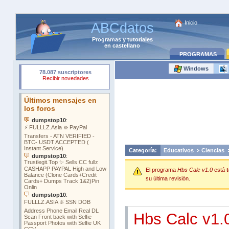
Inicio
ABCdatos
Programas
y
tutoriales
en castellano
PROGRAMAS
Windows
Categoría:
Educativos
Ciencias
El programa
Hbs Calc v1.0
está
su última revisión.
Hbs Calc v1.