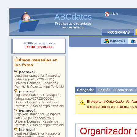
Inicio
ABCdatos
Programas
y
tutoriales
en castellano
PROGRAMAS
Windows
Categoría:
Gestión
Comercios
El programa
Organizador de Ven
o de otra índole en su última revis
Organizador 