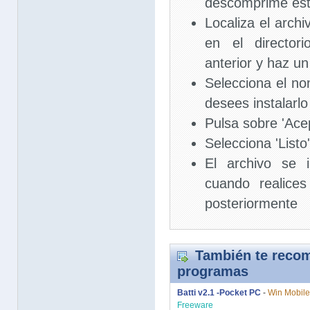
descomprime est
Localiza el arch
en el director
anterior y haz un
Selecciona el no
desees instalarlo
Pulsa sobre 'Ace
Selecciona 'Listo'
El archivo se 
cuando realice
posteriormente
También te recom
programas
Batti v2.1 -Pocket PC
-
Win Mobile
Freeware