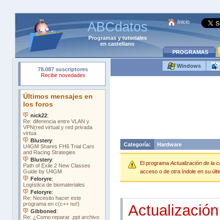
Inicio
ABCdatos
Programas
y
tutoriales
en castellano
PROGRAMAS
Windows
Categoría:
Hardware
El programa
Actualización de la c
acceso o de otra índole en su últi
Actualización