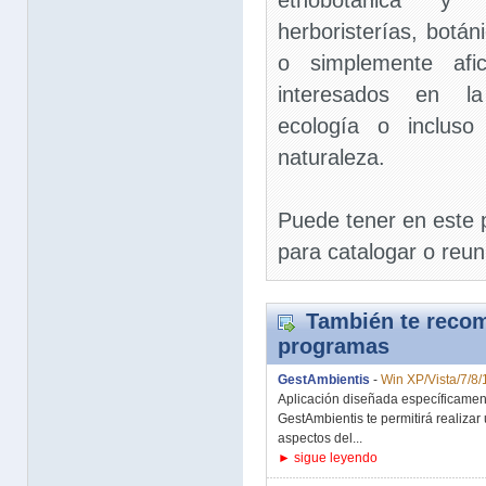
etnobotánica y 
herboristerías, botán
o simplemente afic
interesados en la 
ecología o incluso
naturaleza.
Puede tener en este
para catalogar o reun
También te recom
programas
GestAmbientis
-
Win XP/Vista/7/8/
Aplicación diseñada específicamen
GestAmbientis te permitirá realiza
aspectos del...
► sigue leyendo