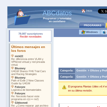
Inicio
ABCdatos
Programas
y
tutoriales
en castellano
PROGRAMAS
Windows
Categoría:
Gestión
Oficios y Pro
Categoría:
Gestión
Oficios y Pro
El programa
Plantas Utiles v6.4
e
en su última revisión.