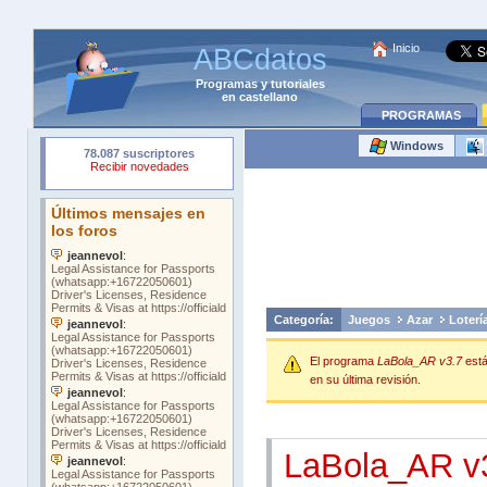
Inicio
ABCdatos
Programas
y
tutoriales
en castellano
PROGRAMAS
Windows
Categoría:
Juegos
Azar
Loterí
El programa
LaBola_AR v3.7
est
en su última revisión.
LaBola_AR v