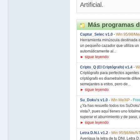
Artificial.
Más programas d
Captur_Selec v1.0
-
Win 95/98/Me
Herramienta minúscula destinada a
un pequeño cazador que utiliza un 
automáticamente al...
► sigue leyendo
Cripto_Q (El Criptógrafo) v1.4
-
Wi
Criptógrafo para perfectos agentes 
criptógrafo es diametralmente difer
semejantes a estos, pero de...
► sigue leyendo
Su_Doku's v1.0
-
Win Me/XP
-
Fre
¿Ya has resuelto todos los SuDoku'
vista?, pues aquí tienes uno total
superar el aburrimiento y de paso, a
► sigue leyendo
Letra D.N.I. v1.2
-
Win 95/98/Me/N
Averigua la letra de tu DNI. Letra