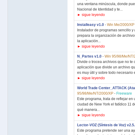
una ventana minúscula, donde pue
Nacional de Identidad y te...
► sigue leyendo
Installeasy v1.0
-
Win Me/2000/XP
Instalador de programas sencillo y 
prepara la organización de archivos
la aplicación...
► sigue leyendo
N_Partes v1.0
-
Win 95/98/Me/NT/
Divide o trocea archivos que no te
aplicación que divide un archivo q
es muy útil y sobre todo necesario e
► sigue leyendo
World Trade Center_ATTACK (Ataqu
95/98/Me/NT/2000/XP
-
Freeware
Este programa, trata de reflejar e
ciudad de New York el fatídico 11 
qué manera...
► sigue leyendo
Lector-VOZ (Síntesis de Voz) v2.5
Este programa pretende ser una ay