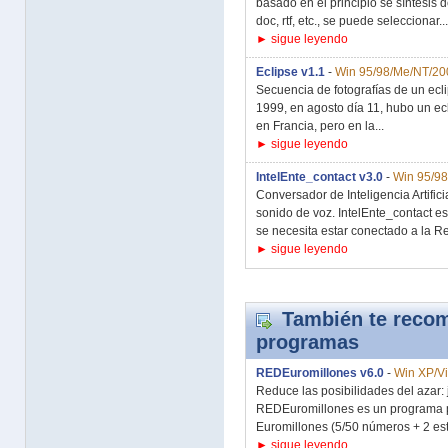
basado en el principio se síntesis de
doc, rtf, etc., se puede seleccionar...
► sigue leyendo
Eclipse v1.1
-
Win 95/98/Me/NT/20
Secuencia de fotografías de un ecli
1999, en agosto día 11, hubo un ec
en Francia, pero en la...
► sigue leyendo
IntelEnte_contact v3.0
-
Win 95/9
Conversador de Inteligencia Artific
sonido de voz. IntelEnte_contact es
se necesita estar conectado a la Red
► sigue leyendo
También te recom
programas
REDEuromillones v6.0
-
Win XP/Vi
Reduce las posibilidades del azar:
REDEuromillones es un programa pa
Euromillones (5/50 números + 2 estr
► sigue leyendo