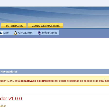
TUTORIALES
ZONA WEBMASTERS
Mac
GNU/Linux
Móvil/tablet
 Navegadores
ador v1.0.0
está
desactivado del directorio
por existir problemas de acceso o de otra índol
or v1.0.0
/2000