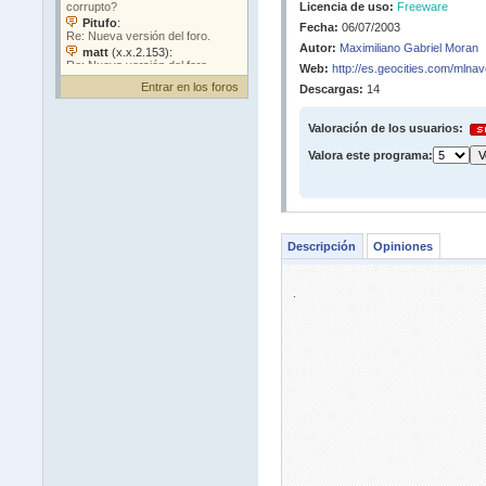
Licencia de uso:
Freeware
Fecha:
06/07/2003
Autor:
Maximiliano Gabriel Moran
Web:
http://es.geocities.com/mlna
Entrar en los foros
Descargas:
14
Valoración de los usuarios:
Valora este programa:
Descripción
Opiniones
.