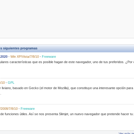
s siguientes programas
.2020
-
Win XP/Vista/7/8/10
-
Freeware
lares características que es posible hagan de este navegador, uno de tus preferidos. ¿Po
8/10
-
GPL
iviano, basado en Gecko (el motor de Mozilla), que constituye una interesante opción par
.
/2008/7/8/10
-
Freeware
e funciones útiles. Así se nos presenta Slimjet, un nuevo navegador que pretende hacer tu p
Ver más p