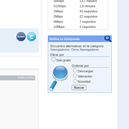
56Kbps
13,7 minutos
512Kbps
1,9 minutos
1Mbps
43 segundos
2Mbps
22 segundos
6Mbps
7 segundos
10Mbps
4 segundos
Refina tu búsqueda
Encuentra alternativas en la categoría
Navegadores
:
Otros Navegadores
Filtrar por
Solo gratis
Ordenar por
Descargas
Valoración
PUBLICIDAD
Novedad