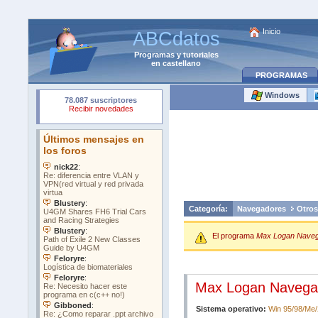
Inicio
ABCdatos
Programas
y
tutoriales
en castellano
PROGRAMAS
Windows
Categoría:
Navegadores
Otros
El programa
Max Logan Naveg
Max Logan Navegad
Sistema operativo:
Win 95/98/Me