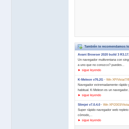
También te recomendamos lo
Avant Browser 2020 build 3 R3.17
Un navegador multiventana con singu
a uno que no conozco? puedes...
► sigue leyendo
K-Meleon v76.2G
-
Win XP/Vista/7/
Navegador extremadamente rápido y l
habitual. K-Meleon es un navegador..
► sigue leyendo
Slimjet v7.0.4.0
-
Win XP/2003/Vista
Super rápido navegador web repleto d
cómodo,...
► sigue leyendo