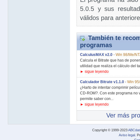
5.0.5 y sus resulta
válidos para anterior
También te recom
programas
CalculusMAX v2.0
-
Win 98/Me/NT
Calcula el Bitrate que has de pon
utilidad que realiza el cálculo del t
► sigue leyendo
Calculador Bitrate v1.1.0
-
Win 95
¿Harto de intentar comprimir pelíc
CD-ROM?. Con este programa no vo
permite saber con...
► sigue leyendo
Ver más pr
Copyright © 1999-2023
ABCdat
Aviso legal
. P