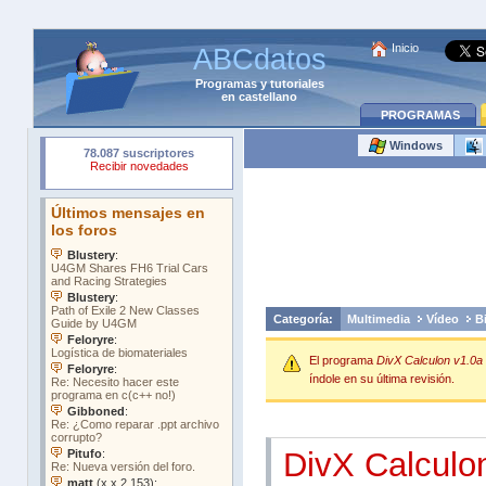
Inicio
ABCdatos
Programas
y
tutoriales
en castellano
PROGRAMAS
Windows
Categoría:
Multimedia
Vídeo
Bi
El programa
DivX Calculon v1.0a
índole en su última revisión.
DivX Calculo