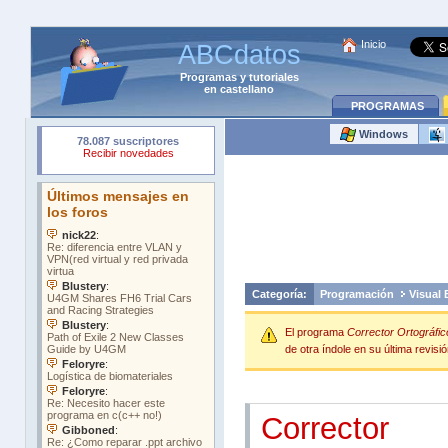
Inicio
ABCdatos
Programas
y
tutoriales
en castellano
PROGRAMAS
Windows
Categoría:
Programación
Visual 
El programa
Corrector Ortográfic
de otra índole en su última revisió
Corrector