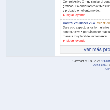
Control Active X muy similar al co
gráficas. CalendarioMes (ctlMesOli
y probado en el entorno de...
► sigue leyendo
Control vbSkinner v2.4
-
Win 95/9
Dale otro aspecto a los formularios
control ActiveX podrás hacer que 
manera muy fácil de implementar...
► sigue leyendo
Ver más pr
Copyright © 1999-2024
ABCdat
Aviso legal
. P
Con