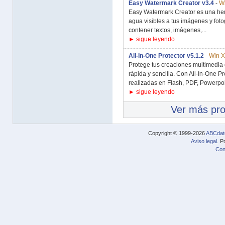
Easy Watermark Creator v3.4
-
Wi
Easy Watermark Creator es una her
agua visibles a tus imágenes y fot
contener textos, imágenes,...
► sigue leyendo
All-In-One Protector v5.1.2
-
Win X
Protege tus creaciones multimedia c
rápida y sencilla. Con All-In-One P
realizadas en Flash, PDF, Powerpoin
► sigue leyendo
Ver más pr
Copyright © 1999-2026
ABCdat
Aviso legal
. P
Con