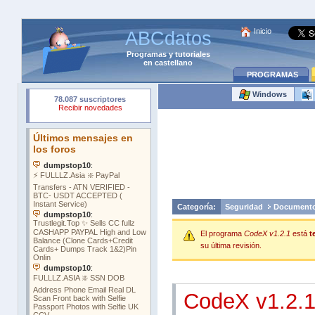
Inicio
ABCdatos
Programas
y
tutoriales
en castellano
PROGRAMAS
Windows
Categoría:
Seguridad
Document
El programa
CodeX v1.2.1
está
t
su última revisión.
CodeX v1.2.