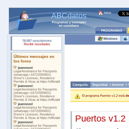
Inicio
ABCdatos
Programas
y
tutoriales
en castellano
PROGRAMAS
Windows
Categoría:
Seguridad
Internet
El programa
Puertos v1.2
está
de
Puertos v1.2