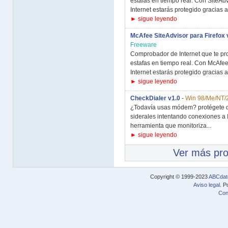
estafas en tiempo real. Con SiteAd
Internet estarás protegido gracias a.
► sigue leyendo
McAfee SiteAdvisor para Firefox 
Freeware
Comprobador de Internet que te pro
estafas en tiempo real. Con McAfe
Internet estarás protegido gracias a.
► sigue leyendo
CheckDialer v1.0
-
Win 98/Me/NT/
¿Todavía usas módem? protégete d
siderales intentando conexiones a I
herramienta que monitoriza...
► sigue leyendo
Ver más pr
Copyright © 1999-2023
ABCdat
Aviso legal
. P
Con