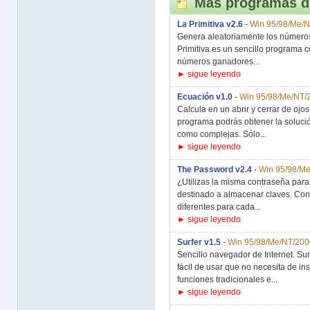
Más programas d
La Primitiva v2.6
-
Win 95/98/Me/
Genera aleatoriamente los números 
Primitiva es un sencillo programa 
números ganadores...
► sigue leyendo
Ecuación v1.0
-
Win 95/98/Me/NT/
Calcula en un abrir y cerrar de ojo
programa podrás obtener la solució
como complejas. Sólo...
► sigue leyendo
The Password v2.4
-
Win 95/98/M
¿Utilizas la misma contraseña para
destinado a almacenar claves. Con
diferentes para cada...
► sigue leyendo
Surfer v1.5
-
Win 95/98/Me/NT/200
Sencillo navegador de Internet. Sur
fácil de usar que no necesita de i
funciones tradicionales e...
► sigue leyendo