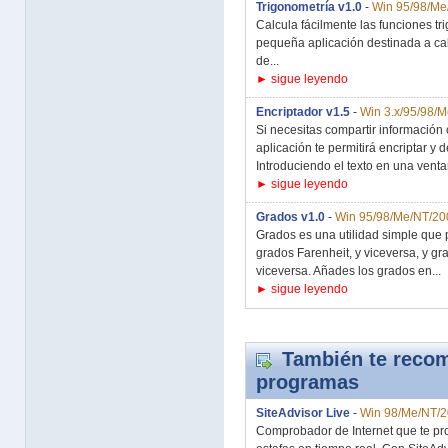
Trigonometría v1.0
-
Win 95/98/Me
Calcula fácilmente las funciones t
pequeña aplicación destinada a cal
de...
► sigue leyendo
Encriptador v1.5
-
Win 3.x/95/98/
Si necesitas compartir información
aplicación te permitirá encriptar y 
Introduciendo el texto en una ventan
► sigue leyendo
Grados v1.0
-
Win 95/98/Me/NT/20
Grados es una utilidad simple que 
grados Farenheit, y viceversa, y g
viceversa. Añades los grados en...
► sigue leyendo
También te recom
programas
SiteAdvisor Live
-
Win 98/Me/NT/2
Comprobador de Internet que te pro