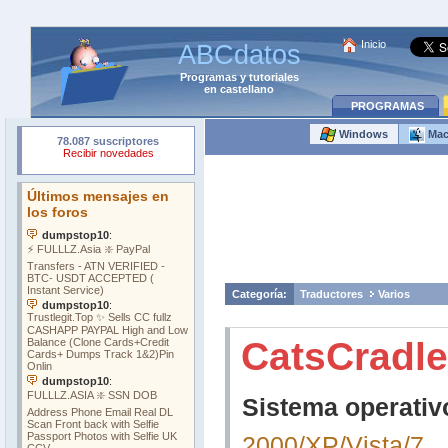
Inicio
ABCdatos
Programas
y
tutoriales
en castellano
PROGRAMAS
Windows
Ma
Categoría:
Traductores
Varios
CatsCradle
Sistema operativ
2000/XP/Vista/7