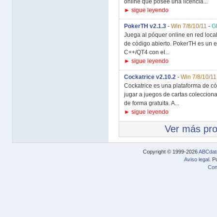
online que posee una licencia...
► sigue leyendo
PokerTH v2.1.3
-
Win 7/8/10/11
-
G
Juega al póquer online en red local 
de código abierto. PokerTH es un e
C++/QT4 con el...
► sigue leyendo
Cockatrice v2.10.2
-
Win 7/8/10/11
Cockatrice es una plataforma de có
jugar a juegos de cartas coleccion
de forma gratuita. A...
► sigue leyendo
Ver más pr
Copyright © 1999-2026
ABCdat
Aviso legal
. P
Con