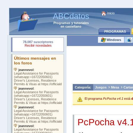
Inicio
ABCdatos
Programas
y
tutoriales
en castellano
PROGRAMAS
Windows
Categoría:
Juegos
Mesa
Carta
El programa
PcPocha v4.1
está
d
PcPocha v4.