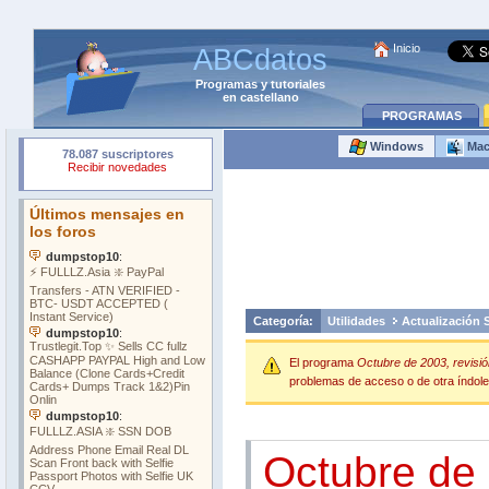
Inicio
ABCdatos
Programas
y
tutoriales
en castellano
PROGRAMAS
Windows
Ma
Categoría:
Utilidades
Actualización 
El programa
Octubre de 2003, revisió
problemas de acceso o de otra índole 
Octubre de 