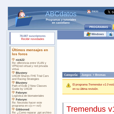
Inicio
ABCdatos
Programas
y
tutoriales
en castellano
PROGRAMAS
Windows
Categoría:
Juegos
Bromas
El programa
Tremendus v1.0
est
en su última revisión.
Tremendus v