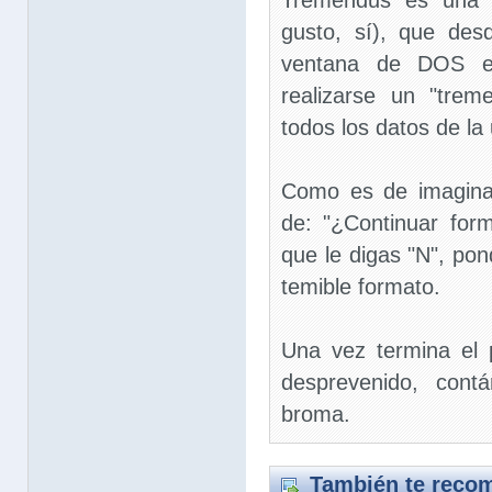
Tremendus es una 
gusto, sí), que de
ventana de DOS e
realizarse un "tre
todos los datos de la
Como es de imaginar
de: "¿Continuar for
que le digas "N", po
temible formato.
Una vez termina el p
desprevenido, cont
broma.
También te recom