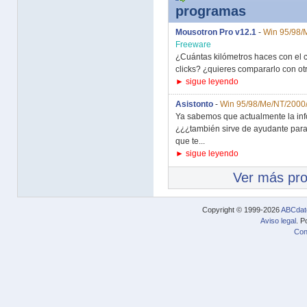
programas
Mousotron Pro v12.1
-
Win 95/98/
Freeware
¿Cuántas kilómetros haces con el c
clicks? ¿quieres compararlo con ot
► sigue leyendo
Asistonto
-
Win 95/98/Me/NT/2000
Ya sabemos que actualmente la infor
¿¿¿también sirve de ayudante para v
que te...
► sigue leyendo
Ver más pr
Copyright © 1999-2026
ABCdat
Aviso legal
. P
Con