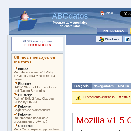
Inicio
ABCdatos
Programas
y
tutoriales
en castellano
PROGRAMAS
Windows
Categoría:
Navegadores
Mozilla
El programa
Mozilla v1.5.0
está
d
Mozilla v1.5.