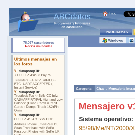
Inicio
ABCdatos
Programas
y
tutoriales
en castellano
PROGRAMAS
Windows
Categoría:
Chat
Mensajería Insta
Mensajero v
Sistema operativo:
95/98/Me/NT/2000/