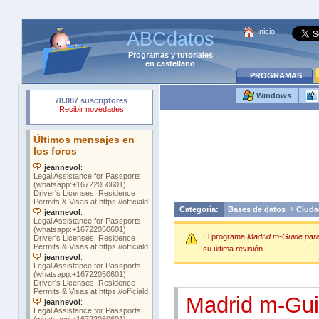
Inicio
ABCdatos
Programas
y
tutoriales
en castellano
PROGRAMAS
Windows
Categoría:
Bases de datos
Ciuda
El programa
Madrid m-Guide par
su última revisión.
Madrid m-Gui