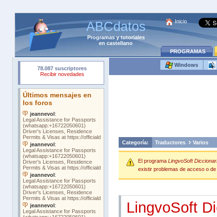
Inicio
ABCdatos
Programas
y
tutoriales
en castellano
PROGRAMAS
Windows
Categoría:
Traductores
Varios
El programa
LingvoSoft Diccionar
existir problemas de acceso o de o
LingvoSoft Di