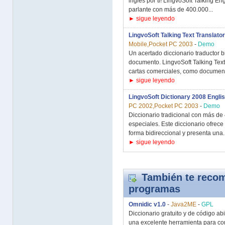
inglés por ti! LingvoSoft Talking En
parlante con más de 400.000...
► sigue leyendo
LingvoSoft Talking Text Translator
Mobile,Pocket PC 2003
-
Demo
Un acertado diccionario traductor b
documento. LingvoSoft Talking Text T
cartas comerciales, como document
► sigue leyendo
LingvoSoft Dictionary 2008 Englis
PC 2002,Pocket PC 2003
-
Demo
Diccionario tradicional con más de
especiales. Este diccionario ofrece 
forma bidireccional y presenta una..
► sigue leyendo
También te recom
programas
Omnidic v1.0
-
Java2ME
-
GPL
Diccionario gratuito y de código ab
una excelente herramienta para con