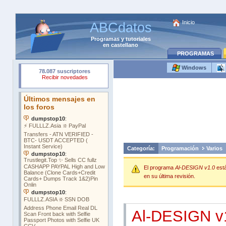
Inicio
ABCdatos
Programas
y
tutoriales
en castellano
PROGRAMAS
Windows
Categoría:
Programación
Varios
El programa
Al-DESIGN v1.0
est
en su última revisión.
Al-DESIGN v