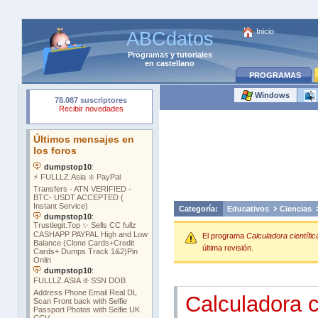
Inicio
ABCdatos
Programas
y
tutoriales
en castellano
PROGRAMAS
Windows
Categoría:
Educativos
Ciencias
El programa
Calculadora científic
última revisión.
Calculadora c