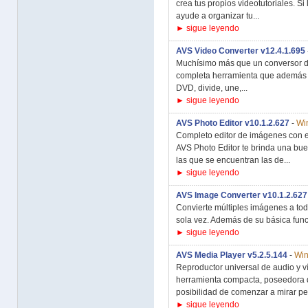
crea tus propios videotutoriales. Si
ayude a organizar tu...
► sigue leyendo
AVS Video Converter v12.4.1.695
Muchísimo más que un conversor d
completa herramienta que además d
DVD, divide, une,...
► sigue leyendo
AVS Photo Editor v10.1.2.627
-
Wi
Completo editor de imágenes con e
AVS Photo Editor te brinda una bue
las que se encuentran las de...
► sigue leyendo
AVS Image Converter v10.1.2.627
Convierte múltiples imágenes a to
sola vez. Además de su básica func
► sigue leyendo
AVS Media Player v5.2.5.144
-
Win
Reproductor universal de audio y v
herramienta compacta, poseedora de
posibilidad de comenzar a mirar pel
► sigue leyendo