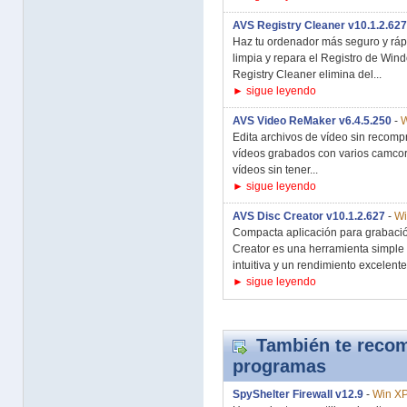
AVS Registry Cleaner v10.1.2.627
Haz tu ordenador más seguro y ráp
limpia y repara el Registro de Wi
Registry Cleaner elimina del...
► sigue leyendo
AVS Video ReMaker v6.4.5.250
-
W
Edita archivos de vídeo sin recomp
vídeos grabados con varios camcor
vídeos sin tener...
► sigue leyendo
AVS Disc Creator v10.1.2.627
-
Wi
Compacta aplicación para grabaci
Creator es una herramienta simple
intuitiva y un rendimiento excelente,
► sigue leyendo
También te recom
programas
SpyShelter Firewall v12.9
-
Win XP