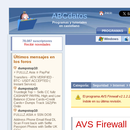
Inicio
ABCdatos
Programas
y
tutoriales
en castellano
PROGRAMAS
Windows
Categoría:
Seguridad
Internet
El programa
AVS Firewall v2.1.2.
índole en su última revisión.
AVS Firewall