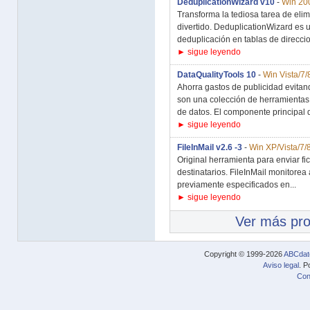
DeduplicationWizard v10
-
Win 200
Transforma la tediosa tarea de eli
divertido. DeduplicationWizard es 
deduplicación en tablas de direccio
► sigue leyendo
DataQualityTools 10
-
Win Vista/7/
Ahorra gastos de publicidad evitan
son una colección de herramientas
de datos. El componente principal d
► sigue leyendo
FileInMail v2.6 -3
-
Win XP/Vista/7/
Original herramienta para enviar fi
destinatarios. FileInMail monitore
previamente especificados en...
► sigue leyendo
Ver más pr
Copyright © 1999-2026
ABCdat
Aviso legal
. P
Con