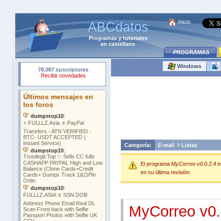
Inicio
ABCdatos
Programas
y
tutoriales
en castellano
PROGRAMAS
Windows
Categoría:
E-mail
Listas
El programa
MyCorreo v0.0.2.4
e
en su última revisión.
MyCorreo v0.