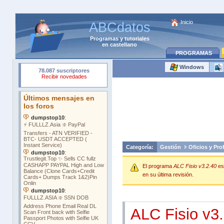
Inicio
ABCdatos
Programas
y
tutoriales
en castellano
PROGRAMAS
Windows
Categoría:
Gestión
Oficios y Pro
El programa
ALC Fisio v3.2.40
es
en su última revisión.
ALC Fisio v3