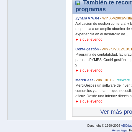
También te recom
programas
Zynara v76.04
-
Win XP/2003/Vista
Aplicación de gestión comercial y f
respuesta a un amplio abanico de n
experiencia en el desarrollo de...
► sigue leyendo
Cont4 gestión
-
Win 7/8/2012/10/1
Programa de contabilidad, facturaci
para las PYMES. Cont4 gestión te p
y...
► sigue leyendo
MerciGest
-
Win 10/11
-
Freeware
MerciGest es un software de inven
comercios y artesanos que necesita
eficaz. Desde una interfaz directa p
► sigue leyendo
Ver más pr
Copyright © 1999-2026
ABCdat
Aviso legal
. P