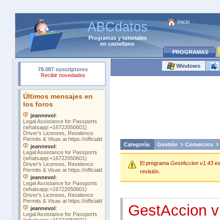
Inicio
ABCdatos
Programas
y
tutoriales
en castellano
PROGRAMAS
Windows
Categoría:
Gestión
Comercios
El programa
GestAccion v1.43
es
revisión.
GestAccion v