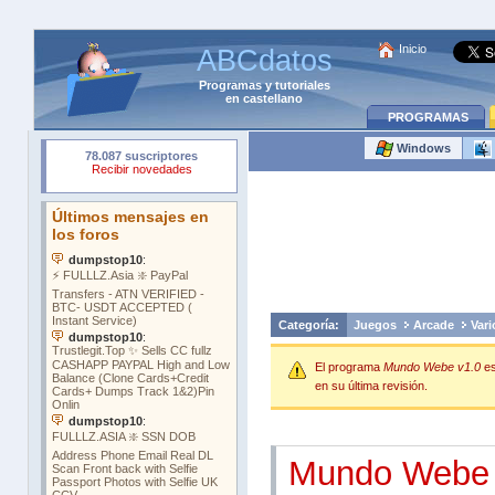
Inicio
ABCdatos
Programas
y
tutoriales
en castellano
PROGRAMAS
Windows
Categoría:
Juegos
Arcade
Vari
El programa
Mundo Webe v1.0
e
en su última revisión.
Mundo Webe 