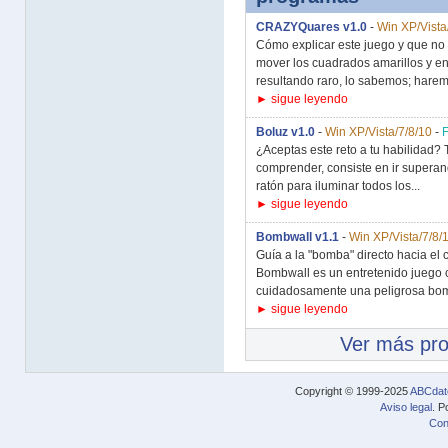
CRAZYQuares v1.0
-
Win XP/Vista
Cómo explicar este juego y que no re
mover los cuadrados amarillos y en
resultando raro, lo sabemos; harem
► sigue leyendo
Boluz v1.0
-
Win XP/Vista/7/8/10
-
¿Aceptas este reto a tu habilidad? 
comprender, consiste en ir superand
ratón para iluminar todos los...
► sigue leyendo
Bombwall v1.1
-
Win XP/Vista/7/8/
Guía a la "bomba" directo hacia el c
Bombwall es un entretenido juego 
cuidadosamente una peligrosa bomb
► sigue leyendo
Ver más pr
Copyright © 1999-2025
ABCdat
Aviso legal
. P
Con