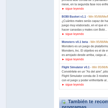
primera fase consta de 3 pantallas
nieve, en la segunda fase nos enfr
► sigue leyendo
BOBI Basket v1.1
-
Win 95/98/Me
¿Cuántos mates serás capaz de ha
juego muy elaborado, en el que el 
hacer canastas y mates con Bobi...
► sigue leyendo
Monsters v0.1 beta
-
Win 95/98/M
Monsters es un juego de plataforma
Monsters, Inc. El objetivo es el de
es arrojado desde arriba, caiga al...
► sigue leyendo
Flight Simulator v0.1
-
Win 95/98/
Conviértete en un "As del aire", pi
Flight Simulator consta de 3 niveles
con el juego y poder enfrentarte al..
► sigue leyendo
También te recom
programas