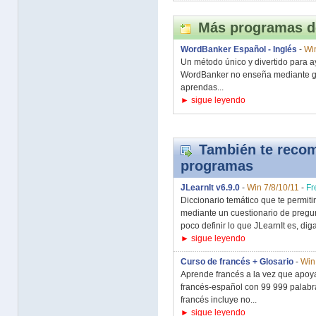
Más programas d
WordBanker Español - Inglés
-
Wi
Un método único y divertido para a
WordBanker no enseña mediante gr
aprendas...
► sigue leyendo
También te recom
programas
JLearnIt v6.9.0
-
Win 7/8/10/11
-
Fr
Diccionario temático que te permiti
mediante un cuestionario de pregu
poco definir lo que JLearnIt es, dig
► sigue leyendo
Curso de francés + Glosario
-
Win
Aprende francés a la vez que apoya
francés-español con 99 999 palabr
francés incluye no...
► sigue leyendo