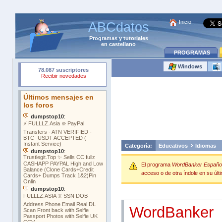
Inicio
ABCdatos
Programas
y
tutoriales
en castellano
PROGRAMAS
Windows
Categoría:
Educativos
Idiomas
El programa
WordBanker Español 
acceso o de otra índole en su últi
WordBanker