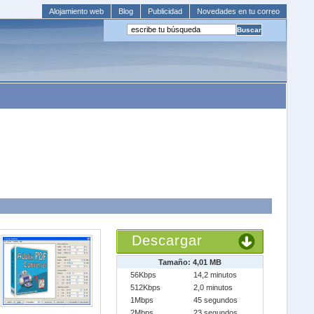
Alojamiento web
Blog
Publicidad
Novedades en tu correo
Descargar
Tamaño: 4,01 MB
56Kbps
14,2 minutos
512Kbps
2,0 minutos
1Mbps
45 segundos
2Mbps
23 segundos