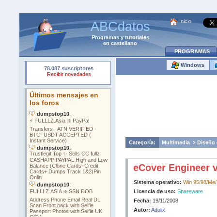
Inicio
ABCdatos
Programas
y
tutoriales
en castellano
PROGRAMAS
Windows
Categoría:
Multimedia
Diseño 
eCover Engineer v
Sistema operativo:
Win 95/98/Me
Licencia de uso:
Shareware
Fecha:
19/11/2008
Autor:
Adolix