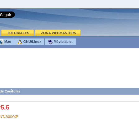
TUTORIALES
ZONA WEBMASTERS
Mac
GNU/Linux
Móvil/tablet
de Carátulas
5.5
/NT/2000/XP