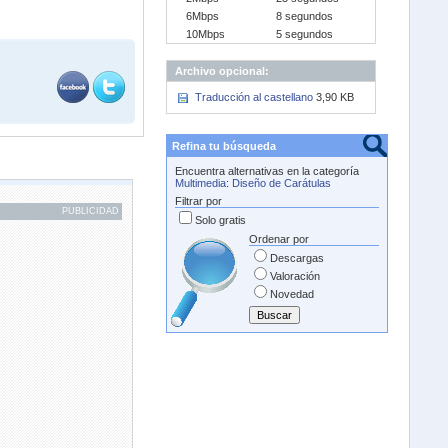
6Mbps
8 segundos
10Mbps
5 segundos
Archivo opcional:
Traducción al castellano
3,90 KB
Refina tu búsqueda
Encuentra alternativas en la categoría
Multimedia
:
Diseño de Carátulas
Filtrar por
PUBLICIDAD
Solo gratis
Ordenar por
Descargas
Valoración
Novedad