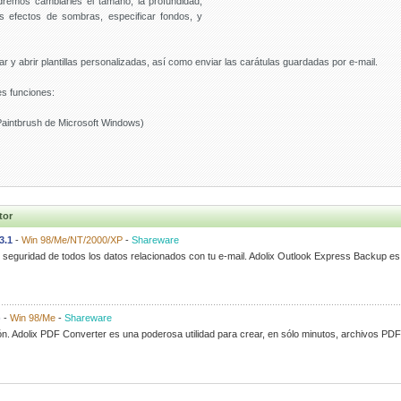
emos cambiarles el tamaño, la profundidad,
rles efectos de sombras, especificar fondos, y
y abrir plantillas personalizadas, así como enviar las carátulas guardadas por e-mail.
es funciones:
Paintbrush de Microsoft Windows)
tor
3.1
-
Win 98/Me/NT/2000/XP
-
Shareware
e seguridad de todos los datos relacionados con tu e-mail. Adolix Outlook Express Backup e
)
-
Win 98/Me
-
Shareware
n. Adolix PDF Converter es una poderosa utilidad para crear, en sólo minutos, archivos PDF 