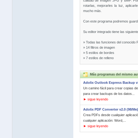
calidad de imagen JPG y BMP. Podr
rotarlas, mejorarles la luz, aplica
mucho más.
Con este programa podremos guardar 
Su editor integrado tiene las siguient
» Todas las funciones del conocido 
» 14 filtros de imagen
» 5 estilos de bordes
» 7 estilos de relleno
Más programas del mismo au
Adolix Outlook Express Backup v
Un camino fácil para crear copias d
para crear backups de los datos...
► sigue leyendo
Adolix PDF Converter v2.0 (98/Me
Crea PDFs desde cualquier aplicació
cualquier aplicación: Word,...
► sigue leyendo