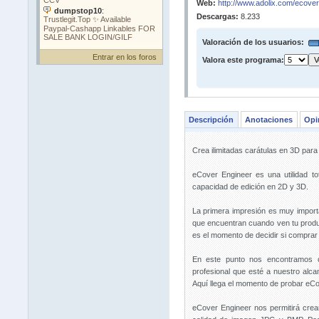
Web:
http://www.adolix.com/ecover
Descargas:
8.233
Valoración de los usuarios:
Entrar en los foros
Valora este programa:
Descripción
Anotaciones
Opi
Crea ilimitadas carátulas en 3D para
eCover Engineer es una utilidad to
capacidad de edición en 2D y 3D.
La primera impresión es muy importa
que encuentran cuando ven tu produc
es el momento de decidir si comprar
En este punto nos encontramos 
profesional que esté a nuestro alca
Aquí llega el momento de probar eCo
eCover Engineer nos permitirá crea