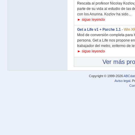
Rescata al profesor Nicolay Kozlo
parte de su vida al estudio de las
con los Anunna. Kozlov ha sido...
► sigue leyendo
Get a Life v1 + Parche 1.1
-
Win X
Mod de conversión completa para Ha
persona. Get a Life nos propone en
trabajador del metro, enfermo de le
► sigue leyendo
Ver más pr
Copyright © 1999-2026
ABCdat
Aviso legal
. P
Con