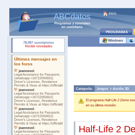
Inicio
ABCdatos
Programas
y
tutoriales
en castellano
PROGRAMAS
Windows
Categoría:
Juegos
Acción 3D
El programa
Half-Life 2 Demo
es
en su última revisión.
Half-Life 2 