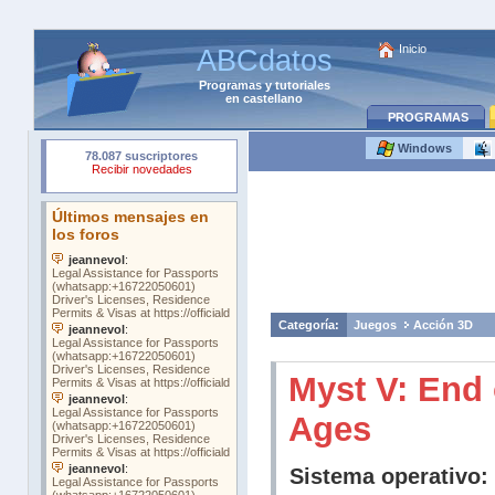
Inicio
ABCdatos
Programas
y
tutoriales
en castellano
PROGRAMAS
Windows
Categoría:
Juegos
Acción 3D
Myst V: End 
Ages
Sistema operativo: