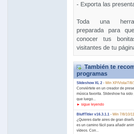
- Exporta las prese
Toda una herram
preparada para qu
conocer tus bonita
visitantes de tu pági
También te recom
programas
Slideshow XL 2
-
Win XP/Vista/7/8/
Conviértete en un creador de prese
música favorita. Slideshow ha sido 
que luego...
► sigue leyendo
BluffTitler v16.3.1.1
-
Win 7/8/10/1
¿Quieres darte aires de gran diseña
es un camino fácil para añadir anim
vídeos. Con...