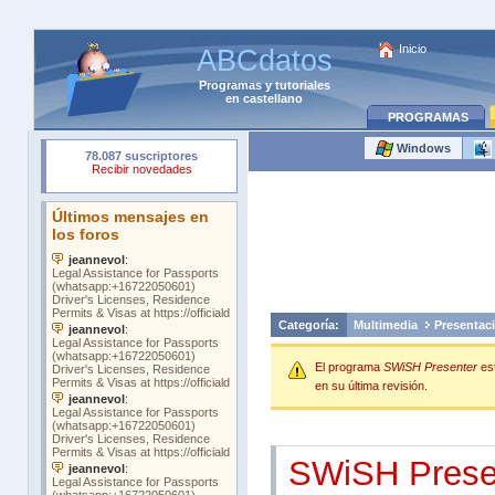
Inicio
ABCdatos
Programas
y
tutoriales
en castellano
PROGRAMAS
Windows
Categoría:
Multimedia
Presentac
El programa
SWiSH Presenter
es
en su última revisión.
SWiSH Prese