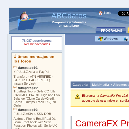
Inicio
ABCdatos
Programas
y
tutoriales
en castellano
PROGRAMAS
Windows
Categoría:
Multimedia
Álbumes d
El programa
CameraFX Pro v2.6 
acceso o de otra índole en su últi
CameraFX P