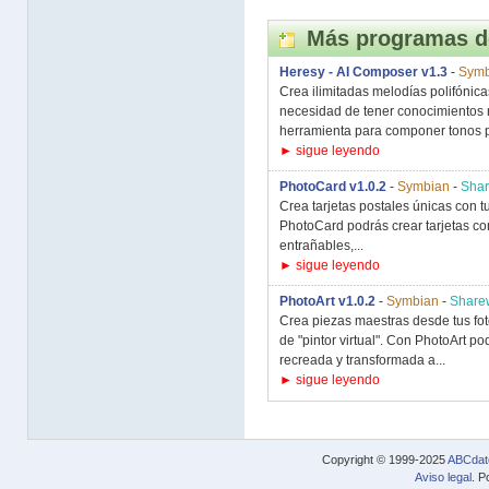
Más programas d
Heresy - AI Composer v1.3
-
Symb
Crea ilimitadas melodías polifónica
necesidad de tener conocimientos 
herramienta para componer tonos p
► sigue leyendo
PhotoCard v1.0.2
-
Symbian
-
Sha
Crea tarjetas postales únicas con t
PhotoCard podrás crear tarjetas c
entrañables,...
► sigue leyendo
PhotoArt v1.0.2
-
Symbian
-
Share
Crea piezas maestras desde tus fot
de "pintor virtual". Con PhotoArt po
recreada y transformada a...
► sigue leyendo
Copyright © 1999-2025
ABCdat
Aviso legal
. P