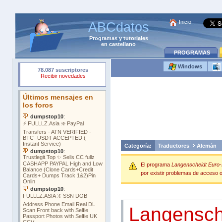
Inicio
ABCdatos
Programas
y
tutoriales
en castellano
PROGRAMAS
Windows
Categoría:
Traductores
Alemán
El programa
Langenscheidt Euro-
por existir problemas de acceso o 
Langensch