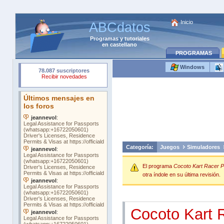
Inicio
ABCdatos
Programas
y
tutoriales
en castellano
PROGRAMAS
Windows
Categoría:
Juegos
Simuladores
El programa
Cocoto Kart Racer 
otra índole en su última revisión.
Cocoto Kart 