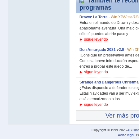
También te recom
programas
Drawn: La Torre
-
Win XP/Vista/7/8
Entra en el mundo de Drawn y descu
apasionante aventura. Una maldició
sólo tú puedes abrirte paso y...
► sigue leyendo
Don Amargado 2021 v2.0
-
Win XP
¡Consigue un preservativo antes de
Con esta breve introducción espera
entres a probar este juego de...
► sigue leyendo
Strange and Dangerous Christma
¿Estas dispuesto a defender tus re
Estas Navidades van a ser muy extr
está atemorizando a los...
► sigue leyendo
Ver más pr
Copyright © 1999-2025
ABCdat
Aviso legal
. P