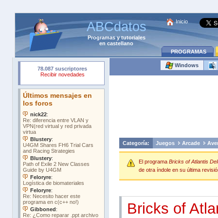
Inicio
ABCdatos
Programas
y
tutoriales
en castellano
PROGRAMAS
Windows
Categoría:
Juegos
Arcade
Ave
El programa
Bricks of Atlantis De
de otra índole en su última revisió
Bricks of Atla