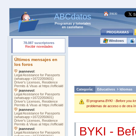
Inicio
ABCdatos
Programas
y
tutoriales
en castellano
PROGRAMAS
Windows
Categoría:
Educativos
Idiomas
El programa
BYKI - Before you kn
problemas de acceso o de otra índ
BYKI - Bef