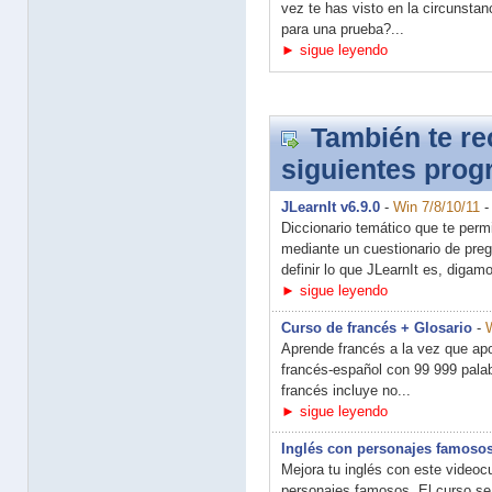
vez te has visto en la circunsta
para una prueba?...
► sigue leyendo
También te r
siguientes pro
JLearnIt v6.9.0
-
Win 7/8/10/11
Diccionario temático que te permi
mediante un cuestionario de pre
definir lo que JLearnIt es, digamo
► sigue leyendo
Curso de francés + Glosario
-
W
Aprende francés a la vez que apo
francés-español con 99 999 pala
francés incluye no...
► sigue leyendo
Inglés con personajes famosos
Mejora tu inglés con este videoc
personajes famosos. El curso se