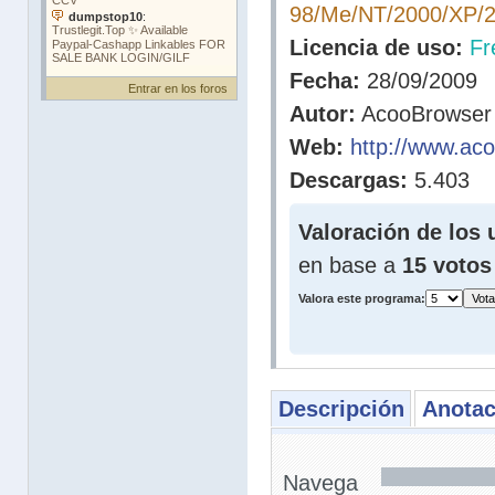
98/Me/NT/2000/XP/
Licencia de uso:
Fr
Fecha:
28/09/2009
Entrar en los foros
Autor:
AcooBrowser
Web:
http://www.ac
Descargas:
5.403
Valoración de los 
en base a
15 votos
Valora este programa:
Descripción
Anotac
Navega