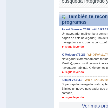
búsqueda Integrado 
También te recom
programas
Avant Browser 2020 build 3 R3.1
Un navegador multiventana con sing
hagan de este navegador, uno de t
navegador a uno que no conozco? 
► sigue leyendo
K-Meleon v76.2G
-
Win XP/Vista/7/
Navegador extremadamente rápido y
Mozilla), que constituye una intere
navegador habitual. K-Meleon es u
► sigue leyendo
Slimjet v7.0.4.0
-
Win XP/2003/Vist
Super rápido navegador web repleto
Slimjet, un nuevo navegador que pr
cómodo,...
► sigue leyendo
Ver más pr