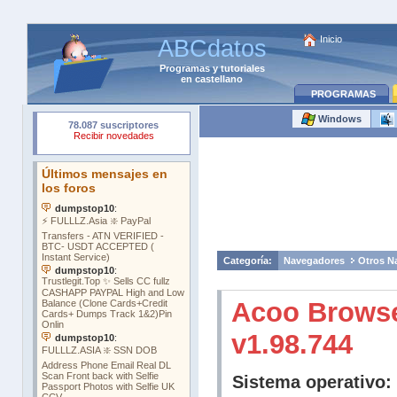
Inicio
ABCdatos
Programas
y
tutoriales
en castellano
PROGRAMAS
Windows
Categoría:
Navegadores
Otros N
Acoo Brows
v1.98.744
Sistema operativo: