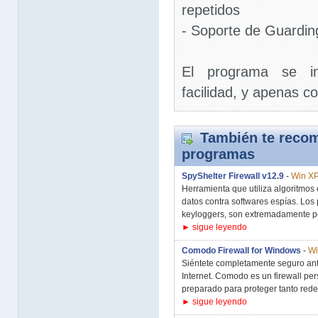
repetidos
- Soporte de Guardi
El programa se in
facilidad, y apenas
También te recom
programas
SpyShelter Firewall v12.9
-
Win XP
Herramienta que utiliza algoritmos e
datos contra softwares espías. Los
keyloggers, son extremadamente pe
► sigue leyendo
Comodo Firewall for Windows
-
Wi
Siéntete completamente seguro ant
Internet. Comodo es un firewall pers
preparado para proteger tanto rede
► sigue leyendo