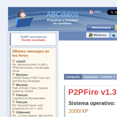
Inicio
ABCdatos
Programas
y
tutoriales
en castellano
PROGRAMAS
Windows
Categoría:
Seguridad
Internet
P2PFire v1.3
Sistema operativo:
2000/XP